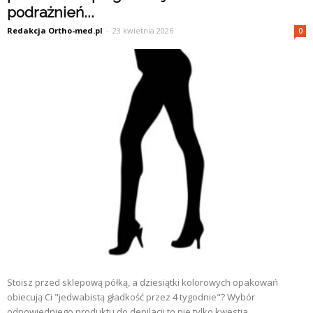
podrażnień...
Redakcja Ortho-med.pl
-
23 kwietnia 2026
0
Stoisz przed sklepową półką, a dziesiątki kolorowych opakowań
obiecują Ci "jedwabistą gładkość przez 4 tygodnie"? Wybór
odpowiedniego produktu do depilacji to nie tylko kwestia...