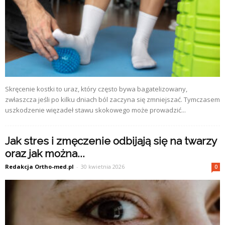
Skręcenie kostki to uraz, który często bywa bagatelizowany,
zwłaszcza jeśli po kilku dniach ból zaczyna się zmniejszać. Tymczasem
uszkodzenie więzadeł stawu skokowego może prowadzić...
Jak stres i zmęczenie odbijają się na twarzy
oraz jak można...
Redakcja Ortho-med.pl
-
30 kwietnia 2026
0