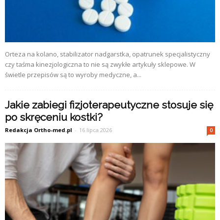
Orteza na kolano, stabilizator nadgarstka, opatrunek specjalistyczny
czy taśma kinezjologiczna to nie są zwykłe artykuły sklepowe. W
świetle przepisów są to wyroby medyczne, a...
Jakie zabiegi fizjoterapeutyczne stosuje się
po skręceniu kostki?
Redakcja Ortho-med.pl
-
16 lipca 2026
0