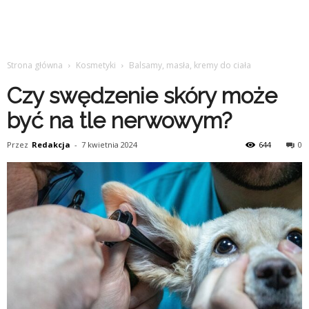
Strona główna
Kosmetyki
Balsamy, masła, kremy do ciała
Czy swędzenie skóry może
być na tle nerwowym?
Przez
Redakcja
-
7 kwietnia 2024
644
0