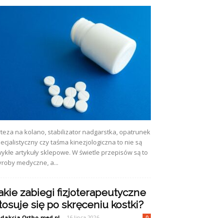
teza na kolano, stabilizator nadgarstka, opatrunek
ecjalistyczny czy taśma kinezjologiczna to nie są
ykłe artykuły sklepowe. W świetle przepisów są to
roby medyczne, a...
akie zabiegi fizjoterapeutyczne
tosuje się po skręceniu kostki?
dakcja Ortho-med.pl
-
16 lipca 2026
0