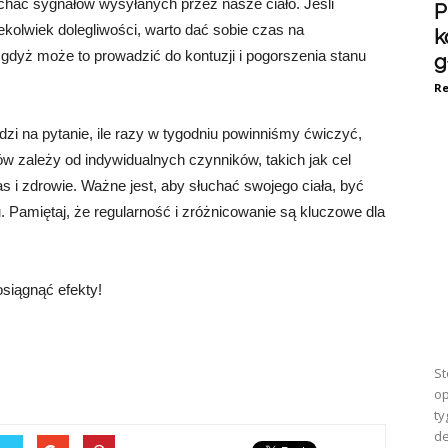
chać sygnałów wysyłanych przez nasze ciało. Jeśli
P
ekolwiek dolegliwości, warto dać sobie czas na
k
 gdyż może to prowadzić do kontuzji i pogorszenia stanu
g
Re
i na pytanie, ile razy w tygodniu powinniśmy ćwiczyć,
ów zależy od indywidualnych czynników, takich jak cel
 i zdrowie. Ważne jest, aby słuchać swojego ciała, być
. Pamiętaj, że regularność i zróżnicowanie są kluczowe dla
osiągnąć efekty!
St
op
ty
de