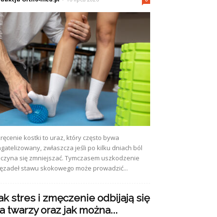
ręcenie kostki to uraz, który często bywa
gatelizowany, zwłaszcza jeśli po kilku dniach ból
czyna się zmniejszać. Tymczasem uszkodzenie
ęzadeł stawu skokowego może prowadzić...
ak stres i zmęczenie odbijają się
a twarzy oraz jak można...