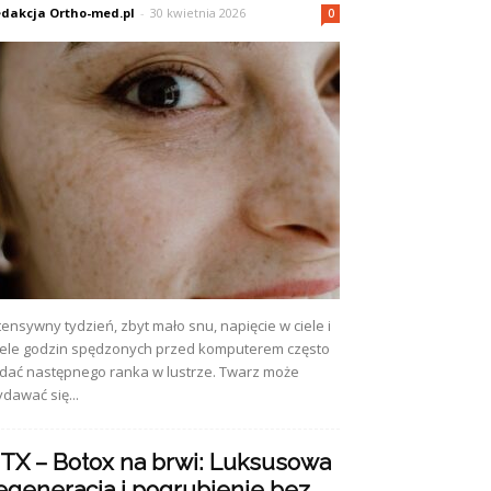
dakcja Ortho-med.pl
-
30 kwietnia 2026
0
tensywny tydzień, zbyt mało snu, napięcie w ciele i
ele godzin spędzonych przed komputerem często
dać następnego ranka w lustrze. Twarz może
dawać się...
TX – Botox na brwi: Luksusowa
egeneracja i pogrubienie bez