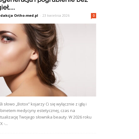
ieł....
dakcja Ortho-med.pl
-
23 kwietnia 2026
0
śli słowo „Botox” kojarzy Ci się wyłącznie z igłą i
binetem medycyny estetycznej, czas na
tualizację Twojego słownika beauty. W 2026 roku
X -...