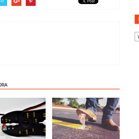
ter
Ka
ORA