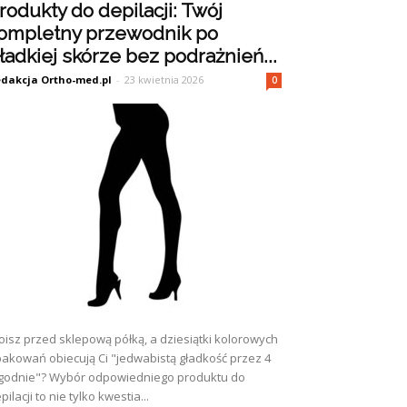
rodukty do depilacji: Twój
ompletny przewodnik po
ładkiej skórze bez podrażnień...
dakcja Ortho-med.pl
-
23 kwietnia 2026
0
oisz przed sklepową półką, a dziesiątki kolorowych
akowań obiecują Ci "jedwabistą gładkość przez 4
godnie"? Wybór odpowiedniego produktu do
pilacji to nie tylko kwestia...