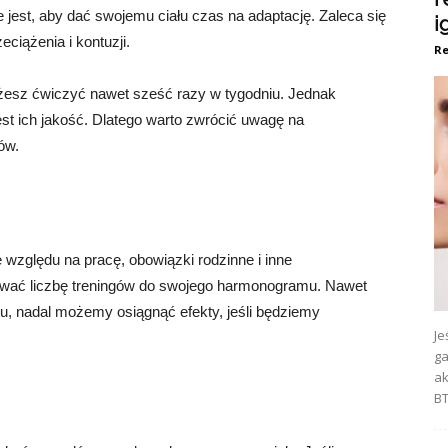
jest, aby dać swojemu ciału czas na adaptację. Zaleca się
ig
eciążenia i kontuzji.
Re
esz ćwiczyć nawet sześć razy w tygodniu. Jednak
jest ich jakość. Dlatego warto zwrócić uwagę na
ów.
 względu na pracę, obowiązki rodzinne i inne
sować liczbę treningów do swojego harmonogramu. Nawet
u, nadal możemy osiągnąć efekty, jeśli będziemy
Je
ga
ak
BT