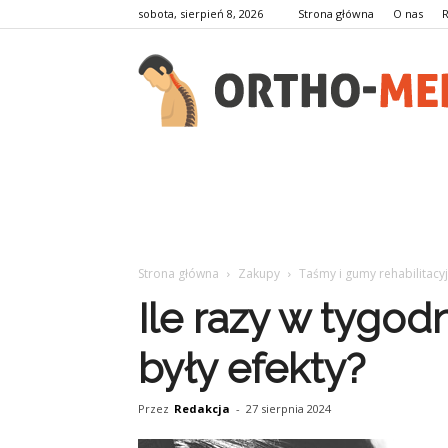
sobota, sierpień 8, 2026
Strona główna
O nas
Strona główna
Zakupy
Taśmy i gumy rehabilitacy
Ile razy w tygod
były efekty?
Przez
Redakcja
-
27 sierpnia 2024