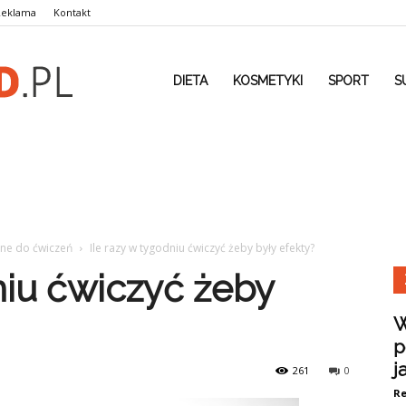
Reklama
Kontakt
ortho-
DIETA
KOSMETYKI
SPORT
S
med.pl
jne do ćwiczeń
Ile razy w tygodniu ćwiczyć żeby były efekty?
niu ćwiczyć żeby
W
p
j
261
0
Re