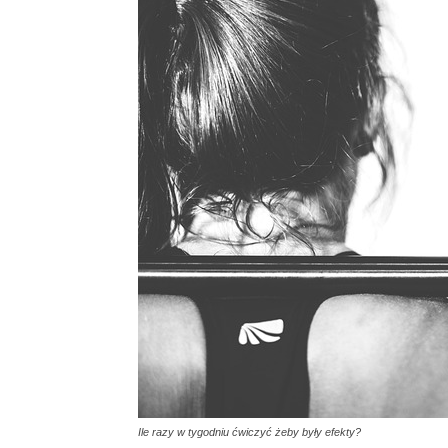
Ile razy w tygodniu ćwiczyć żeby były efekty?