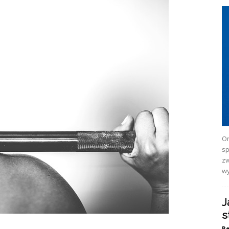
Or
sp
zw
wy
J
s
Re