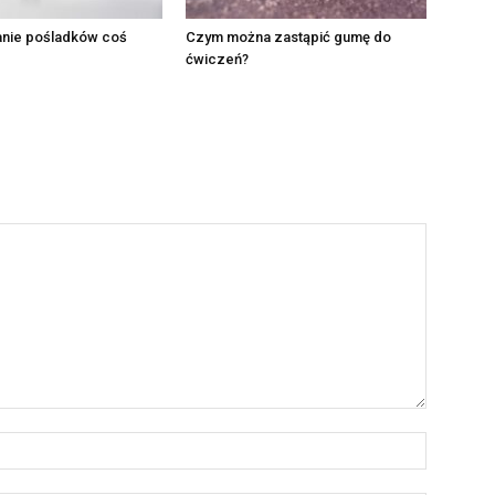
anie pośladków coś
Czym można zastąpić gumę do
ćwiczeń?