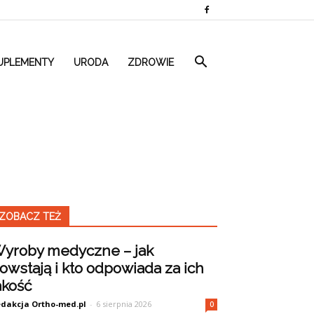
UPLEMENTY
URODA
ZDROWIE
ZOBACZ TEŻ
yroby medyczne – jak
owstają i kto odpowiada za ich
akość
dakcja Ortho-med.pl
-
6 sierpnia 2026
0