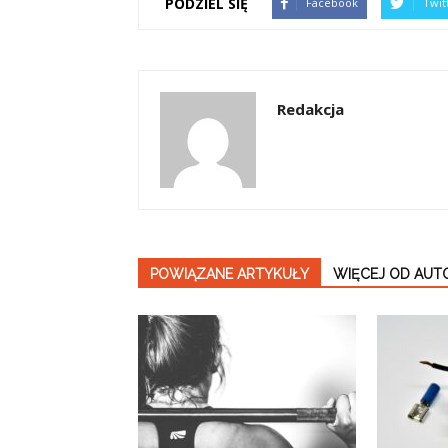
PODZIEL SIĘ
Facebook
Twit
Redakcja
POWIĄZANE ARTYKUŁY
WIĘCEJ OD AUT